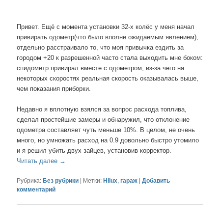
Привет. Ещё с момента установки 32-х колёс у меня начал
привирать одометр(что было вполне ожидаемым явлением),
отдельно расстраивало то, что моя привычка ездить за
городом +20 к разрешенной часто стала выходить мне боком:
спидометр привирал вместе с одометром, из-за чего на
некоторых скоростях реальная скорость оказывалась выше,
чем показания приборки.
Недавно я вплотную взялся за вопрос расхода топлива,
сделал простейшие замеры и обнаружил, что отклонение
одометра составляет чуть меньше 10%. В целом, не очень
много, но умножать расход на 0.9 довольно быстро утомило
и я решил убить двух зайцев, установив корректор.
Читать далее
→
Рубрика:
Без рубрики
|
Метки:
Hilux
,
гараж
|
Добавить
комментарий