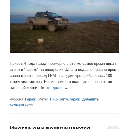
Привет. 4 года назад, примерно в это же самое время пикап
стоял в "Гаечке" на внедрении UZ-a, а недавно пришло время
снова менять привод ГРМ - на одометре прибавилось 100
тысяч километров. Решил немного поделиться новостями
пикапьей жизни.
Читать далее
→
Рубрика:
Гараж
|
Метки:
Hilux
,
авто
,
гараж
|
Добавить
комментарий
Иногда они возвращаются