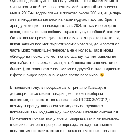
Однако здравствуйте. Так получилось, что я выпал из мото-
жизни почти на 5 лет - последний мой активный мото-сезон
был в 2017-м, годом позже я проехал около 200 км, ещё пару
лет эпизодически катался на хард-эндуро, пару раз брал в
аренду мотоцикл на выходные, а в 2020-м, так и не открыв
сезон, окончательно избавил гараж от двухколёсной техники.
Объективных причин для этого не было, я просто накатался,
пикап закрыл все мои туристические хотелки, да и заметная
часть моих товарищей пересела на 4 колеса. Так в моём
обиходе на несколько лет появилась шутка "мотоциклы не
нужны"(хотя я всегда считал, что бывших мотоциклистов не
бывает), которая позже силами моих друзей стала подписью
к фото и видео первых выездов после перерыва.
В прошлом году, в процессе авто-трипа по Кавказу, я
договорился со своим товарищем, что мы выберем
выходные, он выкатит из гаража свой R1200GSA'2012, я
возьму в аренду аналогичную модель следующего
поколения и мы куда-нибудь быстро-решительно скатаемся.
Но желание покататься у моего товарища так и не возникло,
в связи с чем он в процессе переезда между локациями
предложил поставить ко мне в гараж его мотоцикл на лето,