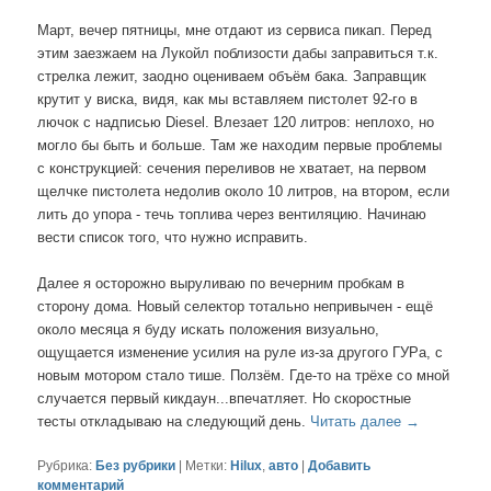
Март, вечер пятницы, мне отдают из сервиса пикап. Перед
этим заезжаем на Лукойл поблизости дабы заправиться т.к.
стрелка лежит, заодно оцениваем объём бака. Заправщик
крутит у виска, видя, как мы вставляем пистолет 92-го в
лючок с надписью Diesel. Влезает 120 литров: неплохо, но
могло бы быть и больше. Там же находим первые проблемы
с конструкцией: сечения переливов не хватает, на первом
щелчке пистолета недолив около 10 литров, на втором, если
лить до упора - течь топлива через вентиляцию. Начинаю
вести список того, что нужно исправить.
Далее я осторожно выруливаю по вечерним пробкам в
сторону дома. Новый селектор тотально непривычен - ещё
около месяца я буду искать положения визуально,
ощущается изменение усилия на руле из-за другого ГУРа, с
новым мотором стало тише. Ползём. Где-то на трёхе со мной
случается первый кикдаун...впечатляет. Но скоростные
тесты откладываю на следующий день.
Читать далее
→
Рубрика:
Без рубрики
|
Метки:
Hilux
,
авто
|
Добавить
комментарий