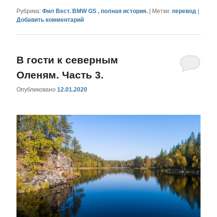
Рубрика:
Фил Вест. BMW GS , полная история.
|
Метки:
перевод
|
Добавить комментарий
В гости к северным
Оленям. Часть 3.
Опубликовано
12.01.2020