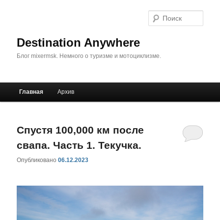
Поис
Destination Anywhere
Блог mixermsk. Немного о туризме и мотоциклизме.
Главное
Главная
Архив
Перейти
Перейти
меню
к
к
Спустя 100,000 км после
основному
дополнительному
свапа. Часть 1. Текучка.
содержимому
содержимому
Опубликовано
06.12.2023