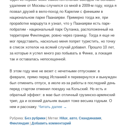
удаление от Москвы случился со мной в 2009-м году, когда я
позвал друзей в вело-поход по Карелии с финишем в
национальном парке Паанаярви. Примерно тогда же, при
проработке маршрута я узнал, что у Паанаярви есть парк-
побратим - национальный парк Оуланка, расположенный на
территории Финляндии, ровно через границу. Тогда я еще не
мог представить, насколько меня попрет туристить, но точку
в список хотелок на всякий случай добавил. Прошло 10 лет,
за которые я успел много раз побывать в Финке, а локация
так и оставалась непосещенной.
В этом году мне не везет с нечетными отпусками: в
феврале, прямо перед Испанией я перевернулся и вынужден
был отменить отпуск, в июле из-за работы в последний день
перед стартом отменил поездку на Кольский. Но есть и
обратный эффект: в мае был отличный грузинско-армянский
трип, да и осенний дальняк вышел тоже весьма годным. О
нем и расскажу.
Читать далее
→
Рубрика:
Без рубрики
|
Метки:
Hilux
,
авто
,
Скандинавия
,
Финляндия
|
Добавить комментарий