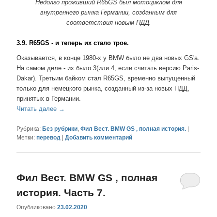
Недолго проживший R65GS был мотоциклом для
внутреннего рынка Германии, созданным для
соответствия новым ПДД.
3.9. R65GS - и теперь их стало трое.
Оказывается, в конце 1980-х у BMW было не два новых GS'a.
На самом деле - их было 3(или 4, если считать версию Paris-
Dakar). Третьим байком стал R65GS, временно выпущенный
только для немецкого рынка, созданный из-за новых ПДД,
принятых в Германии.
Читать далее
→
Рубрика:
Без рубрики
,
Фил Вест. BMW GS , полная история.
|
Метки:
перевод
|
Добавить комментарий
Фил Вест. BMW GS , полная
история. Часть 7.
Опубликовано
23.02.2020