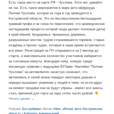
Есть такое место на карте РФ - Чухлома. Хотя нет, давайте
не так. Есть такое мероприятие в мире авто-оффроуда -
Полная Чухлома, которое из года в год проводится в
Костромской области. Это не бессмысленное-беспощадное
трамвай-трофи и не гонка по пересеченке, это краеведческая
экспедиция(в процессе которой люди делают полезные дела)
в край ебеней, бездорожья, брошенных деревень,
разрушенных мостов, чудом сохранившихся теремов, старых
кладбищ и прочих чудес, которые в наше время встречаются
всё реже. Регистрация на ПЧ открывается за 2 месяца до
старта, а максимальное количество участников набирается
за считанные минуты, благодаря чему, конкурс среди
желающих сравним с ведущими ВУЗами. Наклейки "Полная
Чухлома" на автомобилях зачастую означают, что
автомобиль в своей жизни повидал некоторое дерьмо и
нередко вызывают уважение у людей в теме, но если вдруг
на момент продажи они не будут убраны - имеют все шансы
стать причиной для торга на пару сотен тысяч рублей.
Читать далее
→
Рубрика:
Без рубрики
|
Метки:
Hilux
,
offroad
,
авто
,
Костромская
область
|
Добавить комментарий