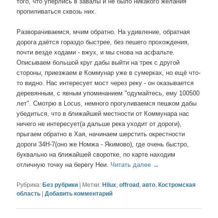
того, что упёрлись в завалы и не было никакого желания
пропиливаться сквозь них.
Разворачиваемся, мчим обратно. На удивление, обратная
дорога даётся гораздо быстрее, без пешего прохождения,
почти везде ходами - вжух, и мы снова на асфальте.
Описываем большой круг дабы выйти на трек с другой
стороны, приезжаем в Коммунар уже в сумерках, но ещё что-
то видно. Нас интересует мост через реку - он оказывается
деревянным, с явным упоминанием "одумайтесь, ему 100500
лет". Смотрю в Locus, немного прогуливаемся пешком дабы
убедиться, что в ближайшей местности от Коммунара нас
ничего не интересует(а дальше река уходит от дороги),
прыгаем обратно в Хая, начинаем шерстить окрестности
дороги 34Н-7(оно же Номжа - Якимово), где очень быстро,
буквально на ближайшей своротке, по карте находим
отличную точку на берегу Неи.
Читать далее
→
Рубрика:
Без рубрики
|
Метки:
Hilux
,
offroad
,
авто
,
Костромская
область
|
Добавить комментарий