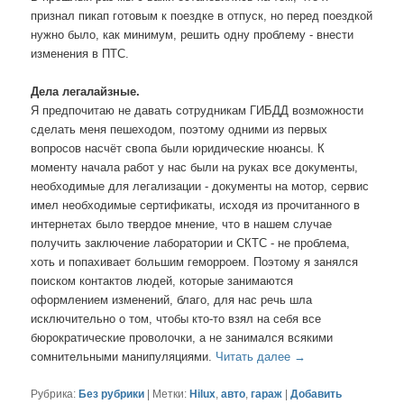
признал пикап готовым к поездке в отпуск, но перед поездкой
нужно было, как минимум, решить одну проблему - внести
изменения в ПТС.
Дела легалайзные.
Я предпочитаю не давать сотрудникам ГИБДД возможности
сделать меня пешеходом, поэтому одними из первых
вопросов насчёт свопа были юридические нюансы. К
моменту начала работ у нас были на руках все документы,
необходимые для легализации - документы на мотор, сервис
имел необходимые сертификаты, исходя из прочитанного в
интернетах было твердое мнение, что в нашем случае
получить заключение лаборатории и СКТС - не проблема,
хоть и попахивает большим геморроем. Поэтому я занялся
поиском контактов людей, которые занимаются
оформлением изменений, благо, для нас речь шла
исключительно о том, чтобы кто-то взял на себя все
бюрократические проволочки, а не занимался всякими
сомнительными манипуляциями.
Читать далее
→
Рубрика:
Без рубрики
|
Метки:
Hilux
,
авто
,
гараж
|
Добавить