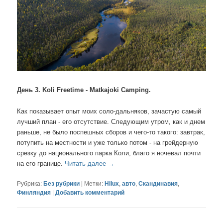
День 3. Koli Freetime - Matkajoki Camping.
Как показывает опыт моих соло-дальняков, зачастую самый
лучший план - его отсутствие. Следующим утром, как и днем
раньше, не было поспешных сборов и чего-то такого: завтрак,
потупить на местности и уже только потом - на грейдерную
срезку до национального парка Коли, благо я ночевал почти
на его границе.
Читать далее
→
Рубрика:
Без рубрики
|
Метки:
Hilux
,
авто
,
Скандинавия
,
Финляндия
|
Добавить комментарий