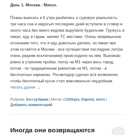
День 1. Москва - Минск.
Планы выехать в 6 утра разбились о суровую реальность:
три часа сна и недосып последних дней вступили в сговор и
около часа без моего ведома вырубали будильник. Гружусь в
пикап, еду в гараж, меняю ТС местами. Очень непривычное
осознание того, что я еду довольно далеко, но пикап при
этом остаётся в Москве - все путешествия последних лет(за
очень редким исключением) происходили на нём. Выезжаю
ровно в утренние пробки, ползу на М1 через весь город,
потом - по традиционным ремонтам на М1, потом - в
бесплатных карманах. Росавтодор сделал всё возможное,
чтобы бесплатный кусок стал максимально неудобным.
Читать далее
→
Рубрика:
Без рубрики
|
Метки:
r1200gsa
,
Европа
,
мото
|
Добавить комментарий
Иногда они возвращаются