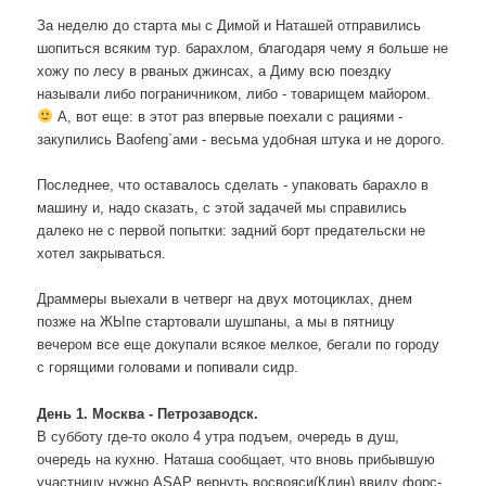
За неделю до старта мы с Димой и Наташей отправились
шопиться всяким тур. барахлом, благодаря чему я больше не
хожу по лесу в рваных джинсах, а Диму всю поездку
называли либо пограничником, либо - товарищем майором.
А, вот еще: в этот раз впервые поехали с рациями -
закупились Baofeng`ами - весьма удобная штука и не дорого.
Последнее, что оставалось сделать - упаковать барахло в
машину и, надо сказать, с этой задачей мы справились
далеко не с первой попытки: задний борт предательски не
хотел закрываться.
Драммеры выехали в четверг на двух мотоциклах, днем
позже на ЖЫпе стартовали шушпаны, а мы в пятницу
вечером все еще докупали всякое мелкое, бегали по городу
с горящими головами и попивали сидр.
День 1. Москва - Петрозаводск.
В субботу где-то около 4 утра подъем, очередь в душ,
очередь на кухню. Наташа сообщает, что вновь прибывшую
участницу нужно ASAP вернуть восвояси(Клин) ввиду форс-