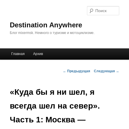
Поис
Destination Anywhere
Блог mixermsk. Немного о туризме и мотоциклизме.
Главное
Главная
Архив
Перейти
меню
к
Навигация
←
Предыдущая
Следующая
→
по
основному
записям
«Куда бы я ни шел, я
содержимому
всегда шел на север».
Часть 1: Москва —