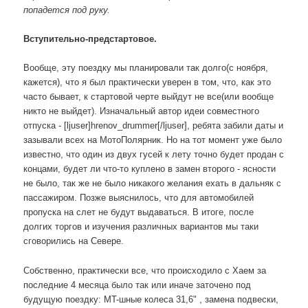
попадется под руку.
Вступительно-предстартовое.
Вообще, эту поездку мы планировали так долго(с ноября,
кажется), что я был практически уверен в том, что, как это
часто бывает, к стартовой черте выйдут не все(или вообще
никто не выйдет). Изначальный автор идеи совместного
отпуска - [ljuser]hrenov_drummer[/ljuser], ребята забили даты и
зазывали всех на МотоПолярник. Но на тот момент уже было
известно, что один из двух гусей к лету точно будет продан с
концами, будет ли что-то куплено в замен второго - ясности
не было, так же не было никакого желания ехать в дальняк с
пассажиром. Позже выяснилось, что для автомобилей
пропуска на слет не будут выдаваться. В итоге, после
долгих торгов и изучения различных вариантов мы таки
сговорились на Севере.
Собственно, практически все, что происходило с Хаем за
последние 4 месяца было так или иначе заточено под
будущую поездку: MT-шные колеса 31,6" , замена подвески,