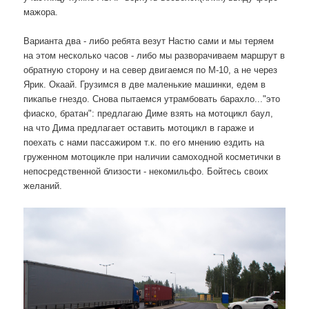
мажора.
Варианта два - либо ребята везут Настю сами и мы теряем
на этом несколько часов - либо мы разворачиваем маршрут в
обратную сторону и на север двигаемся по М-10, а не через
Ярик. Окаай. Грузимся в две маленькие машинки, едем в
пикапье гнездо. Снова пытаемся утрамбовать барахло..."это
фиаско, братан": предлагаю Диме взять на мотоцикл баул,
на что Дима предлагает оставить мотоцикл в гараже и
поехать с нами пассажиром т.к. по его мнению ездить на
груженном мотоцикле при наличии самоходной косметички в
непосредственной близости - некомильфо. Бойтесь своих
желаний.