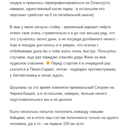
поздно и пришлось перепрофилироваться на Олангу(это,
наверно, единственный косяк парка - в остальном его
персонал сработал на 6 по пятибальной шкале).
В мае у меня загнуло стойку - временный вариант лифта
отжил свое очень стремительно и я до сих весьма рад, что
это случилось около дачи, а не посреди долбанного ничего -
Хаю в поездке досталось и я уверен, что осечка с
отбойниками дала бы о себе знать очень быстро. Пользуясь
случаем, еще раз передаю спасибо дяде Жене за мое
чудесное спасение.
Перед стартом я в очередной раз
скатался в Пикап-Сервис, потом - подварил противотуманку
у Автоботаника и начал ждать.
Шушпаны за это время поменяли премиальный Ситроен на
Чирока-Кащея, а в остальном, наверно, больше ничего
подготовительного мы и не делали.
Было несколько попыток пополнить команду новыми
бойцами, но в итоге наш состав пополнился только на одного
человека, да и то - на первые 150 км пути.