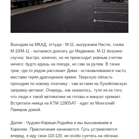
Выходим на МКАД, оттуда - М-11, выгружаем Настю, снова
М-10/М-11 - пытаемся доехать до Медвежки. М-11 безумно
скучна: быстро, конечно, но не происходит ровным счетом
ничего: будто едешь на поезде, но сам за рулем. В тачке
трое, где-то рядом рассекает Дима - останавливаемся часто,
местами теряя драгоценное время. Тверскую область
проходим по новому платнику - там встаем на Лукойловскую
заправку-автомат. Очередь, как оказалось, тупо из-за того,
что люди к такой автоматике не готовы и мануал хромает.
Встретили немца на KTM 1290SAT - едет из Монголий/
Памиров домой.
Далее - Чудово-Кириши-Лодейка и мы выскакиваем в
Карелию. Приключения начинаются. Гусь устремляется
вперед, я иду свои 110-120, не особо суетясь на обгонах.