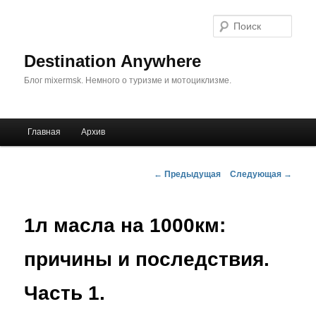
Поис
Destination Anywhere
Блог mixermsk. Немного о туризме и мотоциклизме.
Главное
Главная
Архив
Перейти
меню
к
Навигация
←
Предыдущая
Следующая
→
по
основному
записям
1л масла на 1000км:
содержимому
причины и последствия.
Часть 1.