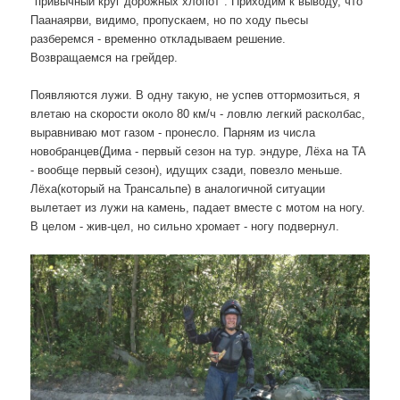
"привычный круг дорожных хлопот". Приходим к выводу, что
Паанаярви, видимо, пропускаем, но по ходу пьесы
разберемся - временно откладываем решение.
Возвращаемся на грейдер.
Появляются лужи. В одну такую, не успев оттормозиться, я
влетаю на скорости около 80 км/ч - ловлю легкий расколбас,
выравниваю мот газом - пронесло. Парням из числа
новобранцев(Дима - первый сезон на тур. эндуре, Лёха на TA
- вообще первый сезон), идущих сзади, повезло меньше.
Лёха(который на Трансальпе) в аналогичной ситуации
вылетает из лужи на камень, падает вместе с мотом на ногу.
В целом - жив-цел, но сильно хромает - ногу подвернул.