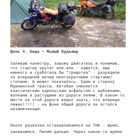
День 4. Онда - Малый Вудъявр
Заливаю канистру, завожу двигатель и понимаю,
что стартер крутит еле-еле - кажется, еще
немного и сработала бы "трещотка" - разрядили
за вчерашний вечер многократными стартами/
стопами. А может показалось. Едем в сторону
Мурманской трассы. Автобан сменяется
классическим карельским асфальтом с выбоинами,
волнами и растущими из дороги пнями. В каком-то
месте на этой дороге видел знать, что впереди
лежак(!!!) - на фоне общей дороги он остался
незамеченным.
Около развязки останавливаемся на ТНК - жрем,
заливаемся. Пилим дальше. Через какое-то время