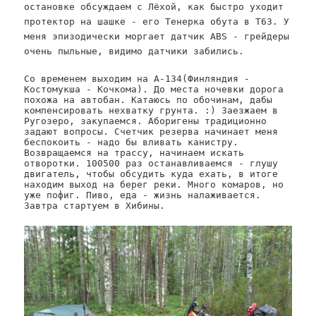
остановке обсуждаем с Лёхой, как быстро уходит
протектор на шашке - его Тенерка обута в T63. У
меня эпизодически моргает датчик ABS - грейдеры
очень пыльные, видимо датчики забились.
Со временем выходим на А-134(Финляндия -
Костомукша - Кочкома). До места ночевки дорога
похожа на автобан. Катаюсь по обочинам, дабы
компенсировать нехватку грунта. :) Заезжаем в
Ругозеро, закупаемся. Аборигены традиционно
задают вопросы. Счетчик резерва начинает меня
беспокоить - надо бы вливать канистру.
Возвращаемся на трассу, начинаем искать
отворотки. 100500 раз останавливаемся - глушу
двигатель, чтобы обсудить куда ехать, в итоге
находим выход на берег реки. Много комаров, но
уже пофиг. Пиво, еда - жизнь налаживается.
Завтра стартуем в Хибины.