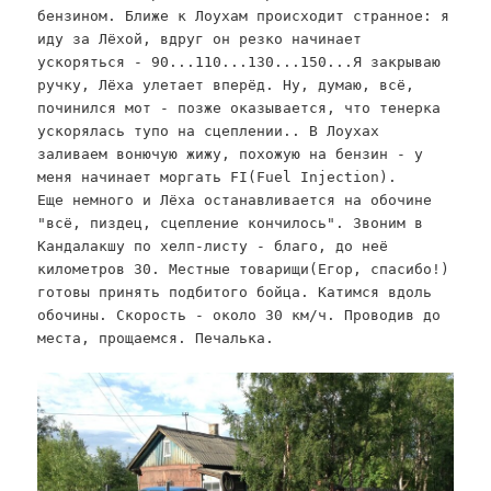
бензином. Ближе к Лоухам происходит странное: я
иду за Лёхой, вдруг он резко начинает
ускоряться - 90...110...130...150...Я закрываю
ручку, Лёха улетает вперёд. Ну, думаю, всё,
починился мот - позже оказывается, что тенерка
ускорялась тупо на сцеплении.. В Лоухах
заливаем вонючую жижу, похожую на бензин - у
меня начинает моргать FI(Fuel Injection).
Еще немного и Лёха останавливается на обочине
"всё, пиздец, сцепление кончилось". Звоним в
Кандалакшу по хелп-листу - благо, до неё
километров 30. Местные товарищи(Егор, спасибо!)
готовы принять подбитого бойца. Катимся вдоль
обочины. Скорость - около 30 км/ч. Проводив до
места, прощаемся. Печалька.