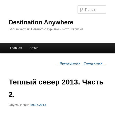
Поис
Destination Anywhere
Блог mixermsk. Немного о туризме и мотоциклизме.
Главное
Главная
Архив
Перейти
меню
к
Навигация
←
Предыдущая
Следующая
→
по
основному
записям
Теплый север 2013. Часть
содержимому
2.
Опубликовано
19.07.2013