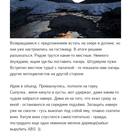
Возвращаемся с предложением встать на озере в долине, но
они уже настроились на гостиницу. В итоге решаем
разъехаться. Рядом трутся какие-то местные. Немного
блуждаем, ищем где-бы поставить лагерь. Штурмуем лужи.
Встретил местное турьё с палаткой - те показали нам лагерь
других мотоциклистов на другой стороне.
Идем в объезд. Промахнулись, полезли на горку.
Сыпучка...меня кинуло в кусты, мот удержал, даже каким-то
чудом забрался наверх. Дима из-за того, что ехал сразу за
мной - остановился на середине подъёма. Затащить наверх
уже не смогли - гусь выкопал под собой яму, плавно скатили
вниз. Катум вниз спустился самостоятельно - правда,
пострадало еще одно невинное мелкое деревце(забыл
вырубить ABS :)).