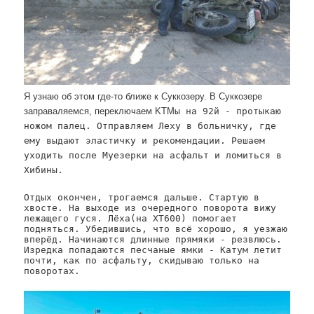
Я узнаю об этом где-то ближе к Суккозеру. В Суккозере
заправаляемся, переключаем KTM
ы на 92й - протыкаю
ножом палец. Отправляем Леху в больничку, где
ему выдают эластичку и рекомендации. Решаем
уходить после Муезерки на асфальт и ломиться в
Хибины.
Отдых окончен, трогаемся дальше. Стартую в
хвосте. На выходе из очередного поворота вижу
лежащего гуся. Лёха(на XT600) помогает
подняться. Убедившись, что всё хорошо, я уезжаю
вперёд. Начинаются длинные прямяки - резвлюсь.
Изредка попадаются песчаные ямки - Катум летит
почти, как по асфальту, скидываю только на
поворотах.