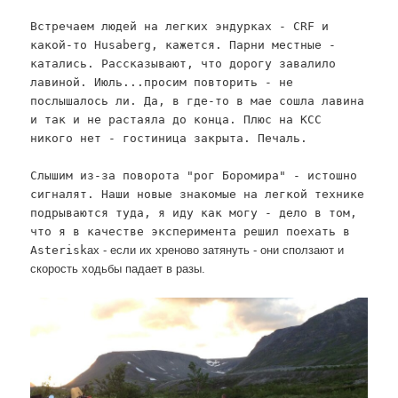
Встречаем людей на легких эндурках - CRF и
какой-то Husaberg, кажется. Парни местные -
катались. Рассказывают, что дорогу завалило
лавиной. Июль...просим повторить - не
послышалось ли. Да, в где-то в мае сошла лавина
и так и не растаяла до конца. Плюс на КСС
никого нет - гостиница закрыта. Печаль.
Слышим из-за поворота "рог Боромира" - истошно
сигналят. Наши новые знакомые на легкой технике
подрываются туда, я иду как могу - дело в том,
что я в качестве эксперимента решил поехать в
Asterisk
ах - если их хреново затянуть - они сползают и
скорость ходьбы падает в разы.